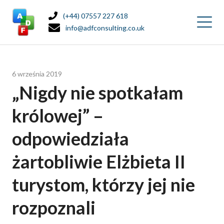
(+44) 07557 227 618
info@adfconsulting.co.uk
6 września 2019
„Nigdy nie spotkałam
królowej” –
odpowiedziała
żartobliwie Elżbieta II
turystom, którzy jej nie
rozpoznali