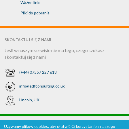
Ważne linki
Pliki do pobrania
SKONTAKTUJ SIĘ Z NAMI
Jeśli w naszym serwisie nie ma tego, czego szukasz -
skontaktuj się z nami
(+44) 07557 227 618
info@adfconsulting.co.uk
Lincoln, UK
Używamy plików cookies, aby ułatwić Ci korzystanie z naszego
DOŁĄCZ DO NAS