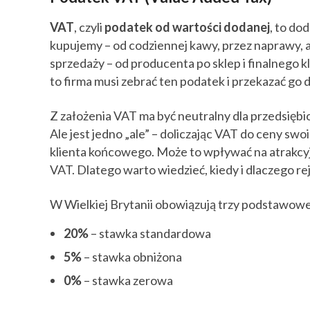
VAT
, czyli
podatek od wartości dodanej
, to do
kupujemy – od codziennej kawy, przez naprawy, a
sprzedaży – od producenta po sklep i finalnego k
to firma musi zebrać ten podatek i przekazać g
Z założenia VAT ma być neutralny dla przedsięb
Ale jest jedno „ale” – doliczając VAT do ceny swo
klienta końcowego. Może to wpływać na atrakcyjn
VAT. Dlatego warto wiedzieć, kiedy i dlaczego re
W Wielkiej Brytanii obowiązują trzy podstawowe
20%
– stawka standardowa
5%
– stawka obniżona
0%
– stawka zerowa