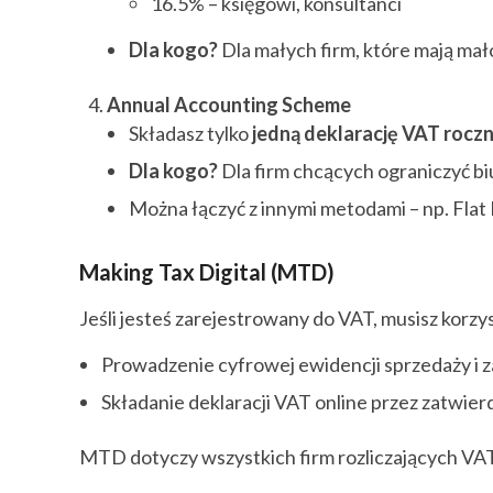
16.5% – księgowi, konsultanci
Dla kogo?
Dla małych firm, które mają mało
Annual Accounting Scheme
Składasz tylko
jedną deklarację VAT roczn
Dla kogo?
Dla firm chcących ograniczyć bi
Można łączyć z innymi metodami – np. Flat
Making Tax Digital (MTD)
Jeśli jesteś zarejestrowany do VAT, musisz korz
Prowadzenie cyfrowej ewidencji sprzedaży i
Składanie deklaracji VAT online przez zatwi
MTD dotyczy wszystkich firm rozliczających VAT 