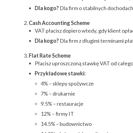
Dla kogo?
Dla firm o stabilnych dochodach 
Cash Accounting Scheme
VAT płacisz dopiero wtedy, gdy klient opłac
Dla kogo?
Dla firm z długimi terminami pł
Flat Rate Scheme
Płacisz uproszczoną stawkę VAT od całego 
Przykładowe stawki:
4% – sklepy spożywcze
7% – drukarnie
9.5% – restauracje
12% – firmy IT
14.5% – budownictwo