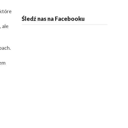
 które
Śledź nas na Facebooku
 ale
pach.
iem