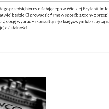
go przedsiębiorcy działającego w Wielkiej Brytanii. Im le
łatwiej będzie Ci prowadzić firmę w sposób zgodny z przepi
rą opcję wybrać – skonsultuj się z księgowym lub zapytaj n
j działalności!