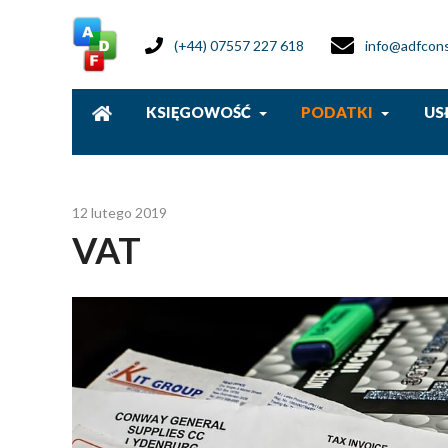
(+44) 07557 227 618
info@adfcons
KSIĘGOWOŚĆ
PODATKI
US
12 lutego 2019
VAT